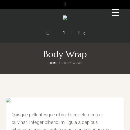
0
Body Wrap
HOME
/
BODY WRAP
Quisque pellentesque nibh ut sem elementum
pulvinar. Integer bibendum, ligula a dapibus
bibendum, massa lectus condimentum augue, sit