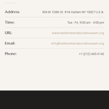
Address:
504 W 126th St. #1A
Harlem
NY
10027
U.S.A.
Time:
Tue - Fri, 9:00 am - 4:00 pm
URL:
www.harleminternationalmuseum.org
Email:
info@harleminternationalmuseum.org
Phone:
+1 (212) 665-3142